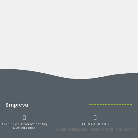
Empresa
Avenida de Roma nº 15 2º Esq
(+351) 919 087 919
1000-261 Lisboa
(chamada para rede móvel nacional)