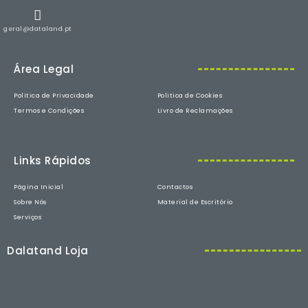
geral@dataland.pt
Área Legal
Politica de Privacidade
Politica de Cookies
Termos e Condições
Livro de Reclamações
Links Rápidos
Página Inicial
Contactos
Sobre Nós
Material de Escritório
Serviços
Dalatand Loja